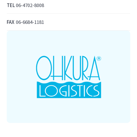
TEL
06-4702-8008
FAX
06-6684-1181