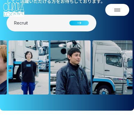
してご活躍いただける方を
お待ちしております。
Our
Service
east
Recruit
オークラロジのサービス
多様な物流ニーズに応える
オークラロジについて
オーダーメイド輸送サービス
About us
提案型輸送で物流の
新時代を築く