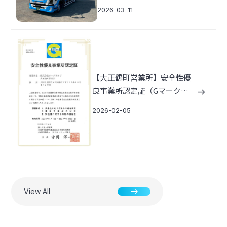
車
2026-03-11
【大正鶴町営業所】安全性優
良事業所認定証（Gマーク）
east
を新規取得
2026-02-05
east
View All