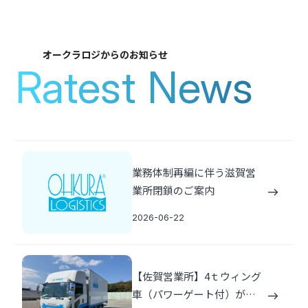
弊社は、創業から約54年にわたり培ってきた
物流のノウ
ハウを活かし、
企業様の物流プロセスを考慮した
最適な
オークラロジからのお知らせ
Ratest News
物流ソリューションをご提案する
ロジスティクスカンパ
ニーです。
包装、輸送、保管、荷役、流通加工など
幅広
いサプライチェーンに対応し、
総合的な物流サービスを
提供していまいります。
業務体制再編に伴う滋賀営
east
About us
業所閉鎖のご案内
east
2026-06-22
【佐賀営業所】4ｔウィング
車（パワーゲート付）が納
east