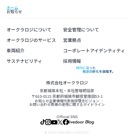
ホーム
お知らせ
オークラロジについて
安全管理について
オークラロジのサービス
営業拠点
車両紹介
コーポレートアイデンティティ
サステナビリティ
採用情報
時代に沿った
輸送の新化を目指す。
株式会社オークラロジ
京都城陽本社・本社管理統括部
〒610-0115 京都府城陽市観音堂南田53-1
お知らせ
企業情報
代表挨拶
理念ビジョン
お問い合わせ
商標の使用に関するガイドライン
Official SNS
オークラロジ
east
リクルートサイトはこちら
© 2024 OHKURA LOGISTICS.