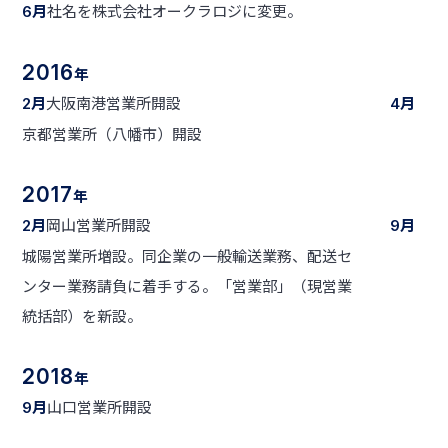
月
社名を株式会社オークラロジに変更。
6
2016
年
月
大阪南港営業所開設
月
2
4
京都営業所（八幡市）開設
2017
年
月
岡山営業所開設
月
2
9
城陽営業所増設。同企業の一般輸送業務、配送セ
ンター業務請負に着手する。「営業部」（現営業
統括部）を新設。
2018
年
月
山口営業所開設
9